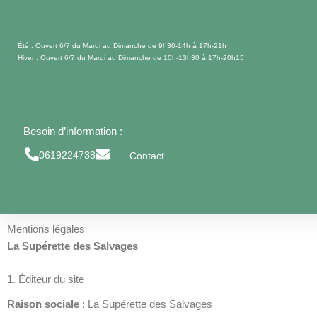
Aller
au
contenu
Été : Ouvert 6/7 du Mardi au Dimanche de 9h30-14h à 17h-21h
Hiver : Ouvert 6/7 du Mardi au Dimanche de 10h-13h30 à 17h-20h15
Besoin d’information :
0619224738
Contact
Mentions légales
La Supérette des Salvages
1. Éditeur du site
Raison sociale
: La Supérette des Salvages