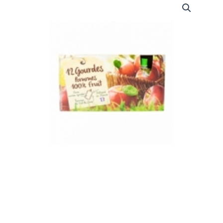
PURÉE
DE
POMMES
SANS
SUCRES
AJOUTÉS
ORIGINE
FRANCE
91
G