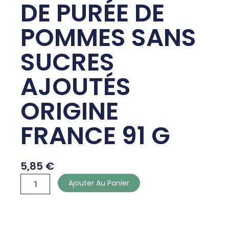
DE PURÉE DE
POMMES SANS
SUCRES
AJOUTÉS
ORIGINE
FRANCE 91 G
5,85
€
quantité
Ajouter Au Panier
de
12
GOURDES
DE