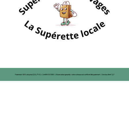
Paiement 100 % sécurisé (SSL/TLS) | Certifié ISO 9001 | Réservation garantie : votre créneau est confirmé dès paiement | Service client 7 j/7