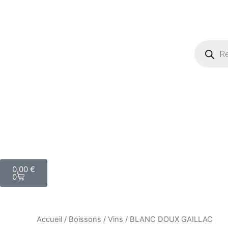
Recherch
de
produits
Panier
0,00
€
0
Accueil
/
Boissons
/
Vins
/ BLANC DOUX GAILLAC