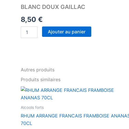
BLANC DOUX GAILLAC
8,50
€
quantité
Ajouter au panier
de
BLANC
DOUX
GAILLAC
Autres produits
Produits similaires
Alcools forts
RHUM ARRANGE FRANCAIS FRAMBOISE ANANA
70CL