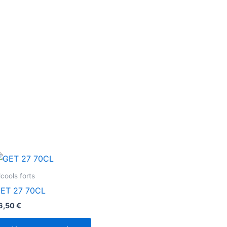
lcools forts
ET 27 70CL
6,50
€