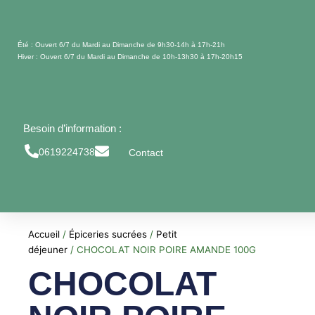
Aller
au
contenu
Été : Ouvert 6/7 du Mardi au Dimanche de 9h30-14h à 17h-21h
Hiver : Ouvert 6/7 du Mardi au Dimanche de 10h-13h30 à 17h-20h15
Besoin d’information :
0619224738
Contact
Accueil
/
Épiceries sucrées
/
Petit
déjeuner
/ CHOCOLAT NOIR POIRE AMANDE 100G
CHOCOLAT