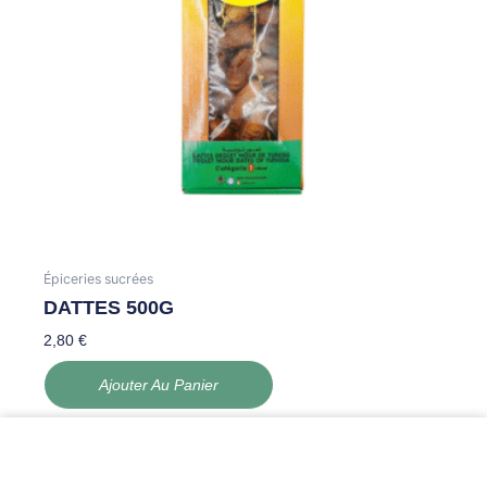
Épiceries sucrées
DATTES 500G
2,80
€
Ajouter Au Panier