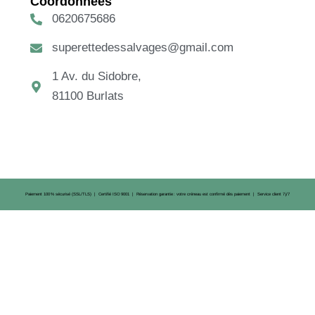
Coordonnées
0620675686
superettedessalvages@gmail.com
1 Av. du Sidobre,
81100 Burlats
Paiement 100 % sécurisé (SSL/TLS) | Certifié ISO 9001 | Réservation garantie : votre créneau est confirmé dès paiement | Service client 7 j/7