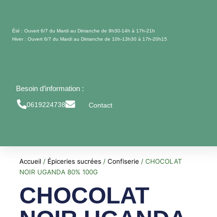
Aller
au
contenu
Été : Ouvert 6/7 du Mardi au Dimanche de 9h30-14h à 17h-21h
Hiver : Ouvert 6/7 du Mardi au Dimanche de 10h-13h30 à 17h-20h15
Besoin d’information :
0619224738
Contact
Accueil
/
Épiceries sucrées
/
Confiserie
/ CHOCOLAT
NOIR UGANDA 80% 100G
CHOCOLAT