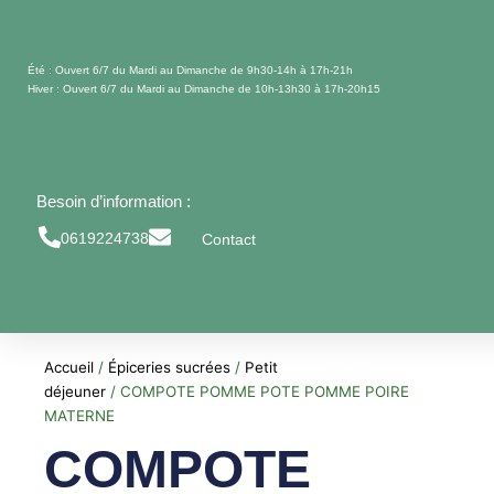
Aller
au
contenu
Été : Ouvert 6/7 du Mardi au Dimanche de 9h30-14h à 17h-21h
Hiver : Ouvert 6/7 du Mardi au Dimanche de 10h-13h30 à 17h-20h15
Besoin d’information :
0619224738
Contact
Accueil
/
Épiceries sucrées
/
Petit
déjeuner
/ COMPOTE POMME POTE POMME POIRE
MATERNE
COMPOTE