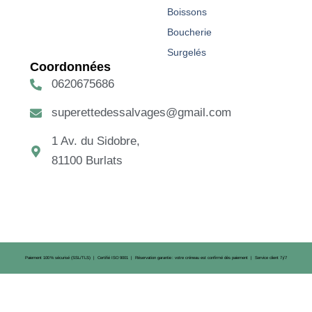
Boissons
Boucherie
Surgelés
Coordonnées
0620675686
superettedessalvages@gmail.com
1 Av. du Sidobre,
81100 Burlats
Paiement 100 % sécurisé (SSL/TLS) | Certifié ISO 9001 | Réservation garantie : votre créneau est confirmé dès paiement | Service client 7 j/7