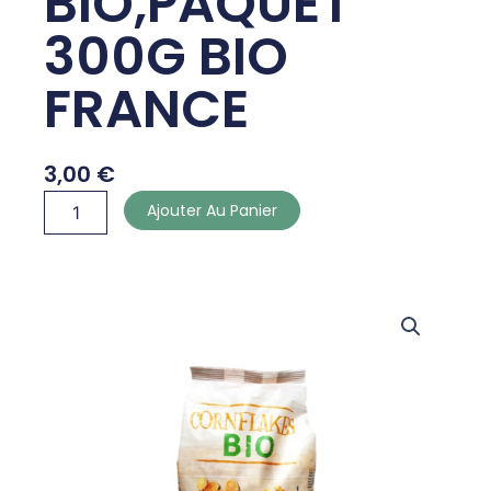
BIO,PAQUET
300G BIO
FRANCE
3,00
€
quantité
Ajouter Au Panier
de
CORN
FLAKES
BIO,PAQUET
300G
BIO
FRANCE