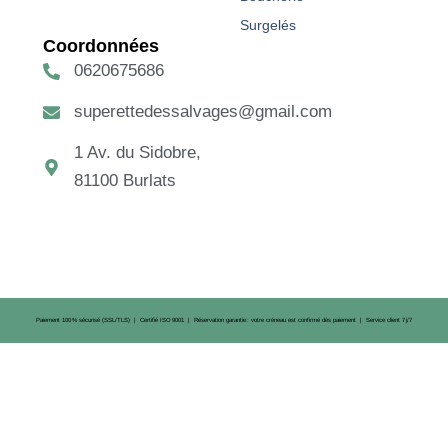
Surgelés
Coordonnées
0620675686
superettedessalvages@gmail.com
1 Av. du Sidobre,
81100 Burlats
Paiement 100 % sécurisé (SSL/TLS) | Certifié ISO 9001 | Réservation garantie : votre créneau est confirmé dès paiement | Service client 7 j/7