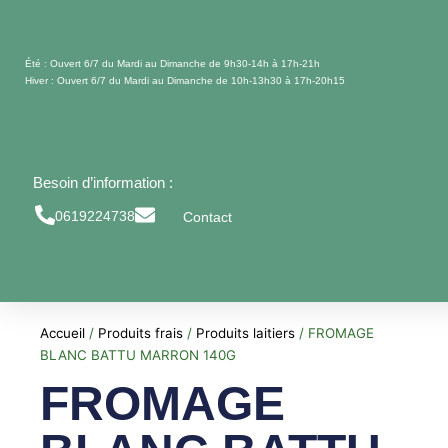
Aller
au
contenu
Été : Ouvert 6/7 du Mardi au Dimanche de 9h30-14h à 17h-21h
Hiver : Ouvert 6/7 du Mardi au Dimanche de 10h-13h30 à 17h-20h15
Besoin d’information :
0619224738
Contact
Accueil
/
Produits frais
/
Produits laitiers
/ FROMAGE
BLANC BATTU MARRON 140G
FROMAGE