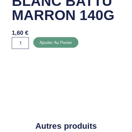
BLANC BATTU
MARRON 140G
1,60
€
quantité
Ajouter Au Panier
de
FROMAGE
BLANC
BATTU
MARRON
140G
Autres produits