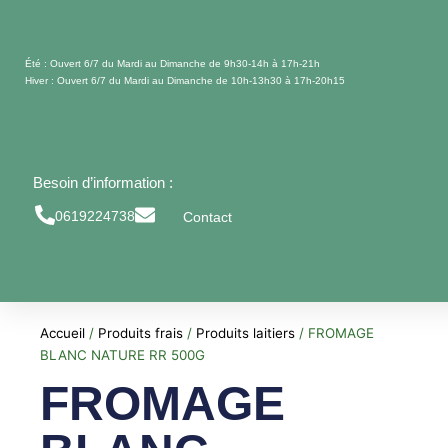
Aller
au
contenu
Été : Ouvert 6/7 du Mardi au Dimanche de 9h30-14h à 17h-21h
Hiver : Ouvert 6/7 du Mardi au Dimanche de 10h-13h30 à 17h-20h15
Besoin d’information :
0619224738
Contact
Accueil
/
Produits frais
/
Produits laitiers
/ FROMAGE
BLANC NATURE RR 500G
FROMAGE