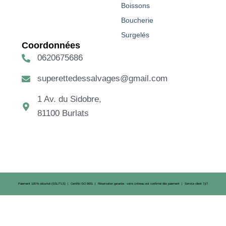
Boissons
Boucherie
Surgelés
Coordonnées
0620675686
superettedessalvages@gmail.com
1 Av. du Sidobre,
81100 Burlats
Paiement 100 % sécurisé (SSL/TLS) | Certifié ISO 9001 | Réservation garantie : votre créneau est confirmé dès paiement | Service client 7 j/7