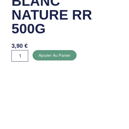
BLANC
NATURE RR
500G
3,90
€
quantité
Ajouter Au Panier
de
FROMAGE
BLANC
NATURE
RR
500G