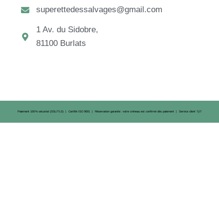
superettedessalvages@gmail.com
1 Av. du Sidobre,
81100 Burlats
Paiement 100 % sécurisé (SSL/TLS) | Certifié ISO 9001 | Réservation garantie : votre créneau est confirmé dès paiement | Service client 7 j/7