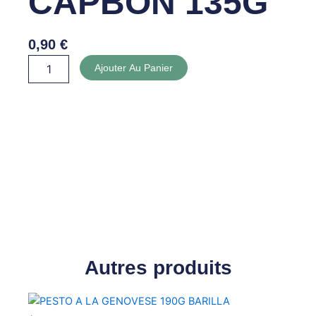
CAPBON 135G
0,90
€
quantité
Ajouter Au Panier
de
HARISSA
CAPBON
135G
Autres produits