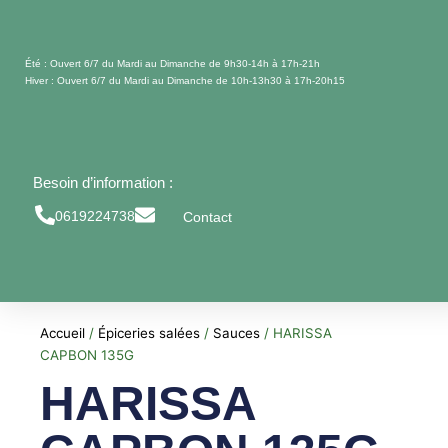
Aller
au
contenu
Été : Ouvert 6/7 du Mardi au Dimanche de 9h30-14h à 17h-21h
Hiver : Ouvert 6/7 du Mardi au Dimanche de 10h-13h30 à 17h-20h15
Besoin d’information :
0619224738
Contact
Accueil
/
Épiceries salées
/
Sauces
/ HARISSA
CAPBON 135G
HARISSA