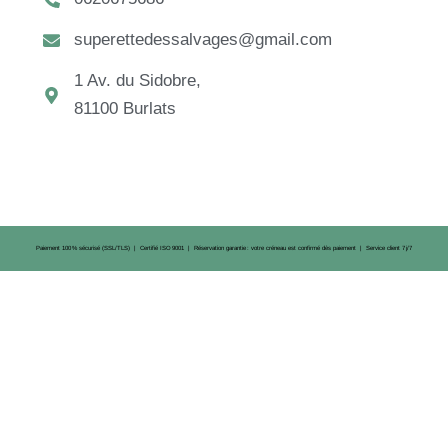
superettedessalvages@gmail.com
1 Av. du Sidobre,
81100 Burlats
Paiement 100 % sécurisé (SSL/TLS) | Certifié ISO 9001 | Réservation garantie : votre créneau est confirmé dès paiement | Service client 7 j/7