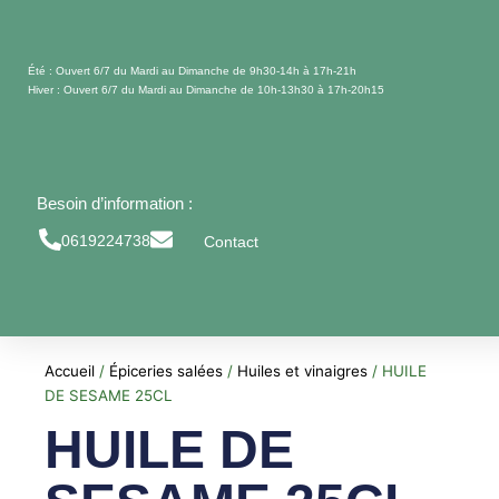
Aller
au
contenu
Été : Ouvert 6/7 du Mardi au Dimanche de 9h30-14h à 17h-21h
Hiver : Ouvert 6/7 du Mardi au Dimanche de 10h-13h30 à 17h-20h15
Besoin d’information :
0619224738
Contact
Accueil
/
Épiceries salées
/
Huiles et vinaigres
/ HUILE
DE SESAME 25CL
HUILE DE