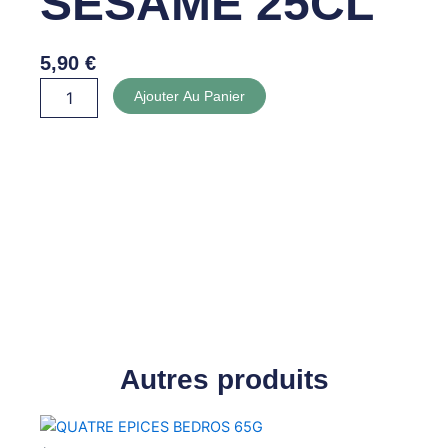
SESAME 25CL
5,90
€
quantité
Ajouter Au Panier
de
HUILE
DE
SESAME
25CL
Autres produits