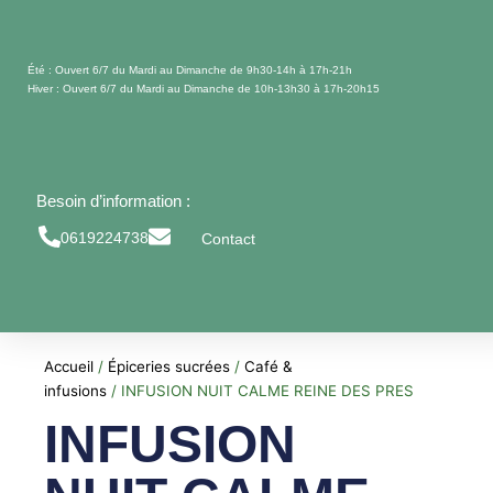
Aller
au
contenu
Été : Ouvert 6/7 du Mardi au Dimanche de 9h30-14h à 17h-21h
Hiver : Ouvert 6/7 du Mardi au Dimanche de 10h-13h30 à 17h-20h15
Besoin d’information :
0619224738
Contact
Accueil
/
Épiceries sucrées
/
Café &
infusions
/ INFUSION NUIT CALME REINE DES PRES
INFUSION