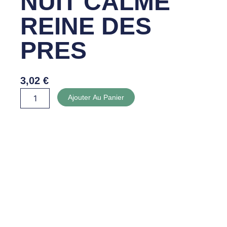
NUIT CALME
REINE DES
PRES
3,02
€
quantité
Ajouter Au Panier
de
INFUSION
NUIT
CALME
REINE
DES
PRES