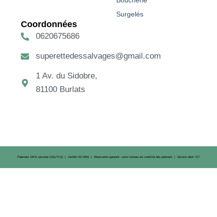
Boucherie
Surgelés
Coordonnées
0620675686
superettedessalvages@gmail.com
1 Av. du Sidobre,
81100 Burlats
Paiement 100 % sécurisé (SSL/TLS) | Certifié ISO 9001 | Réservation garantie : votre créneau est confirmé dès paiement | Service client 7 j/7