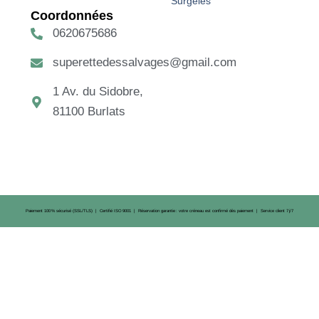
Surgelés
Coordonnées
0620675686
superettedessalvages@gmail.com
1 Av. du Sidobre,
81100 Burlats
Paiement 100 % sécurisé (SSL/TLS) | Certifié ISO 9001 | Réservation garantie : votre créneau est confirmé dès paiement | Service client 7 j/7