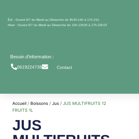
Aller
au
contenu
Été : Ouvert 6/7 du Mardi au Dimanche de 9h30-14h à 17h-21h
Hiver : Ouvert 6/7 du Mardi au Dimanche de 10h-13h30 à 17h-20h15
Besoin d’information :
0619224738
Contact
Accueil
/
Boissons
/
Jus
/ JUS MULTIFRUITS 12
FRUITS 1L
JUS