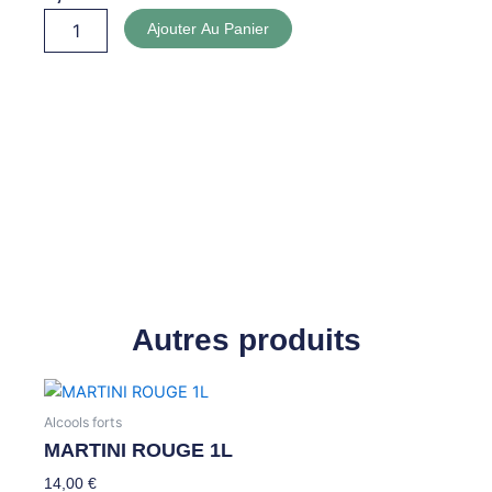
quantité
Ajouter Au Panier
de
LIPTON
1.25L
Autres produits
Alcools forts
MARTINI ROUGE 1L
14,00
€