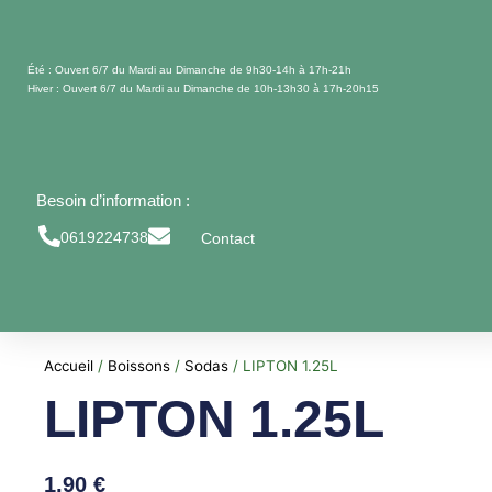
Aller
au
contenu
Été : Ouvert 6/7 du Mardi au Dimanche de 9h30-14h à 17h-21h
Hiver : Ouvert 6/7 du Mardi au Dimanche de 10h-13h30 à 17h-20h15
Besoin d’information :
0619224738
Contact
Accueil
/
Boissons
/
Sodas
/ LIPTON 1.25L
LIPTON 1.25L
1,90
€