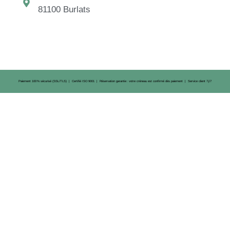
81100 Burlats
Paiement 100 % sécurisé (SSL/TLS) | Certifié ISO 9001 | Réservation garantie : votre créneau est confirmé dès paiement | Service client 7 j/7