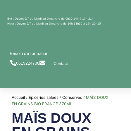
Aller
au
contenu
Été : Ouvert 6/7 du Mardi au Dimanche de 9h30-14h à 17h-21h
Hiver : Ouvert 6/7 du Mardi au Dimanche de 10h-13h30 à 17h-20h15
Besoin d’information :
0619224738
Contact
Accueil
/
Épiceries salées
/
Conserves
/ MAÏS DOUX
EN GRAINS BIO FRANCE 370ML
MAÏS DOUX