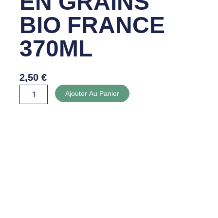
EN GRAINS
BIO FRANCE
370ML
2,50
€
quantité
Ajouter Au Panier
de
MAÏS
DOUX
EN
GRAINS
BIO
FRANCE
370ML