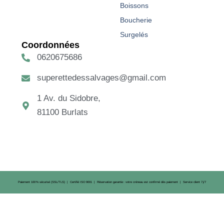
Boissons
Boucherie
Surgelés
Coordonnées
0620675686
superettedessalvages@gmail.com
1 Av. du Sidobre,
81100 Burlats
Paiement 100 % sécurisé (SSL/TLS) | Certifié ISO 9001 | Réservation garantie : votre créneau est confirmé dès paiement | Service client 7 j/7