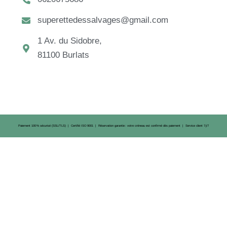
superettedessalvages@gmail.com
1 Av. du Sidobre,
81100 Burlats
Paiement 100 % sécurisé (SSL/TLS) | Certifié ISO 9001 | Réservation garantie : votre créneau est confirmé dès paiement | Service client 7 j/7