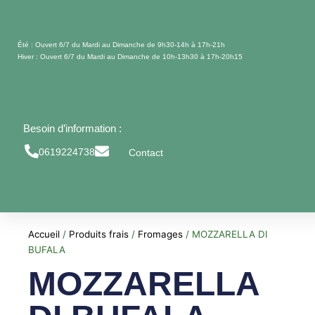
Aller
au
contenu
Été : Ouvert 6/7 du Mardi au Dimanche de 9h30-14h à 17h-21h
Hiver : Ouvert 6/7 du Mardi au Dimanche de 10h-13h30 à 17h-20h15
Besoin d’information :
0619224738
Contact
Accueil
/
Produits frais
/
Fromages
/ MOZZARELLA DI
BUFALA
MOZZARELLA