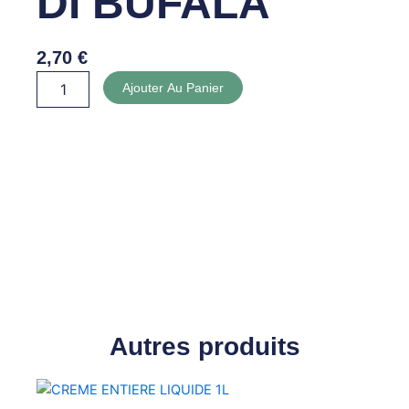
DI BUFALA
2,70
€
quantité
Ajouter Au Panier
de
MOZZARELLA
DI
BUFALA
Autres produits