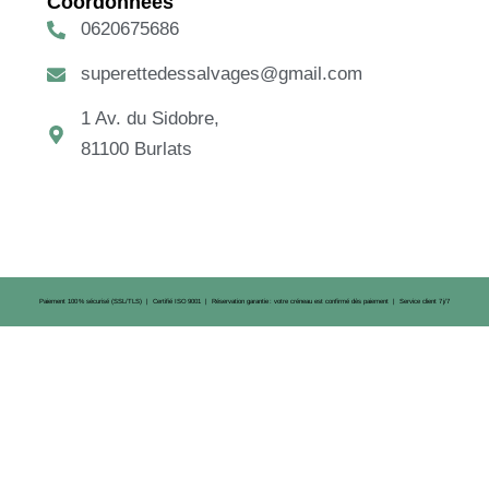
Coordonnées
0620675686
superettedessalvages@gmail.com
1 Av. du Sidobre,
81100 Burlats
Paiement 100 % sécurisé (SSL/TLS) | Certifié ISO 9001 | Réservation garantie : votre créneau est confirmé dès paiement | Service client 7 j/7