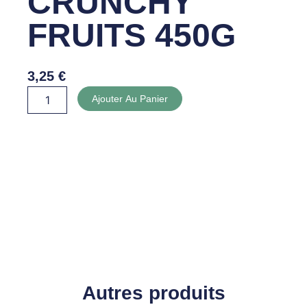
CRUNCHY
FRUITS 450G
3,25
€
quantité
Ajouter Au Panier
de
MUESLY
CRUNCHY
FRUITS
450G
Autres produits