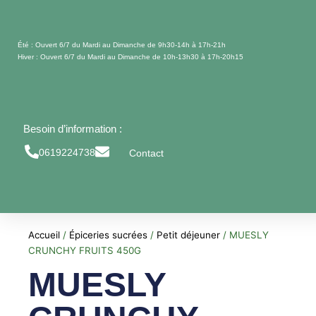
Aller
au
contenu
Été : Ouvert 6/7 du Mardi au Dimanche de 9h30-14h à 17h-21h
Hiver : Ouvert 6/7 du Mardi au Dimanche de 10h-13h30 à 17h-20h15
Besoin d’information :
0619224738
Contact
Accueil
/
Épiceries sucrées
/
Petit déjeuner
/ MUESLY
CRUNCHY FRUITS 450G
MUESLY