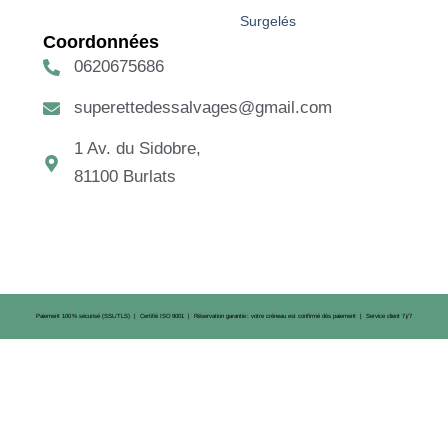
Surgelés
Coordonnées
0620675686
superettedessalvages@gmail.com
1 Av. du Sidobre,
81100 Burlats
Paiement 100 % sécurisé (SSL/TLS) | Certifié ISO 9001 | Réservation garantie : votre créneau est confirmé dès paiement | Service client 7 j/7