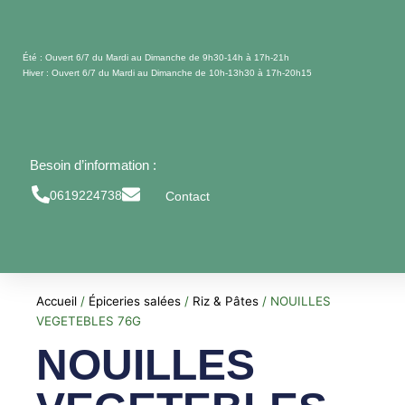
Aller
au
contenu
Été : Ouvert 6/7 du Mardi au Dimanche de 9h30-14h à 17h-21h
Hiver : Ouvert 6/7 du Mardi au Dimanche de 10h-13h30 à 17h-20h15
Besoin d’information :
0619224738
Contact
Accueil
/
Épiceries salées
/
Riz & Pâtes
/ NOUILLES
VEGETEBLES 76G
NOUILLES