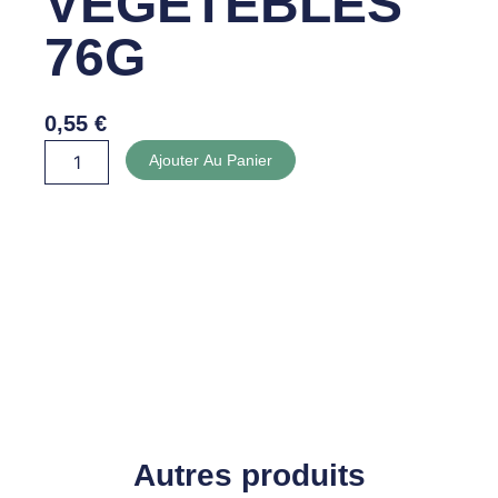
VEGETEBLES
76G
0,55
€
quantité
Ajouter Au Panier
de
NOUILLES
VEGETEBLES
76G
Autres produits