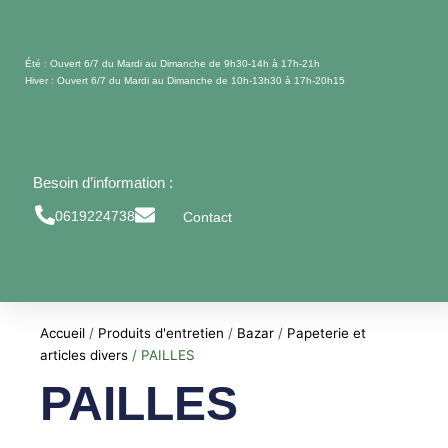
Aller
au
contenu
Été : Ouvert 6/7 du Mardi au Dimanche de 9h30-14h à 17h-21h
Hiver : Ouvert 6/7 du Mardi au Dimanche de 10h-13h30 à 17h-20h15
Besoin d’information :
0619224738
Contact
Accueil
/
Produits d'entretien
/
Bazar
/
Papeterie et
articles divers
/ PAILLES
PAILLES