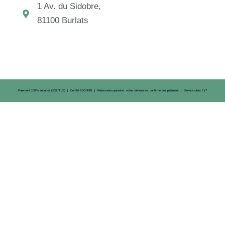
1 Av. du Sidobre,
81100 Burlats
Paiement 100 % sécurisé (SSL/TLS) | Certifié ISO 9001 | Réservation garantie : votre créneau est confirmé dès paiement | Service client 7 j/7