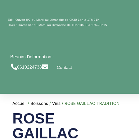
Aller
au
contenu
Été : Ouvert 6/7 du Mardi au Dimanche de 9h30-14h à 17h-21h
Hiver : Ouvert 6/7 du Mardi au Dimanche de 10h-13h30 à 17h-20h15
Besoin d’information :
0619224738
Contact
Accueil
/
Boissons
/
Vins
/ ROSE GAILLAC TRADITION
ROSE
GAILLAC