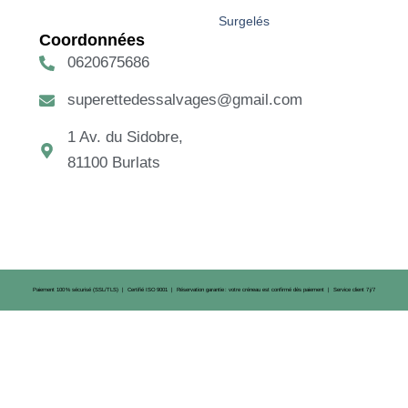
Surgelés
Coordonnées
0620675686
superettedessalvages@gmail.com
1 Av. du Sidobre,
81100 Burlats
Paiement 100 % sécurisé (SSL/TLS) | Certifié ISO 9001 | Réservation garantie : votre créneau est confirmé dès paiement | Service client 7 j/7