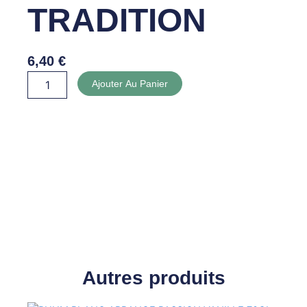
TRADITION
6,40
€
quantité
Ajouter Au Panier
de
ROSE
GAILLAC
TRADITION
Autres produits