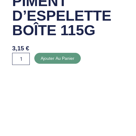
PIMENT
D’ESPELETTE
BOÎTE 115G
3,15
€
quantité
Ajouter Au Panier
de
SARDINES
AU
PIMENT
D'ESPELETTE
BOÎTE
115G