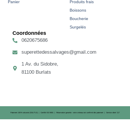
Panier
Produits frais
Boissons
Boucherie
Surgelés
Coordonnées
0620675686
superettedessalvages@gmail.com
1 Av. du Sidobre,
81100 Burlats
Paiement 100 % sécurisé (SSL/TLS) | Certifié ISO 9001 | Réservation garantie : votre créneau est confirmé dès paiement | Service client 7 j/7