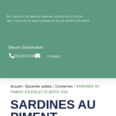
Aller
au
contenu
Été : Ouvert 6/7 du Mardi au Dimanche de 9h30-14h à 17h-21h
Hiver : Ouvert 6/7 du Mardi au Dimanche de 10h-13h30 à 17h-20h15
Besoin d’information :
0619224738
Contact
Accueil
/
Épiceries salées
/
Conserves
/ SARDINES AU
PIMENT D’ESPELETTE BOÎTE 115G
SARDINES AU