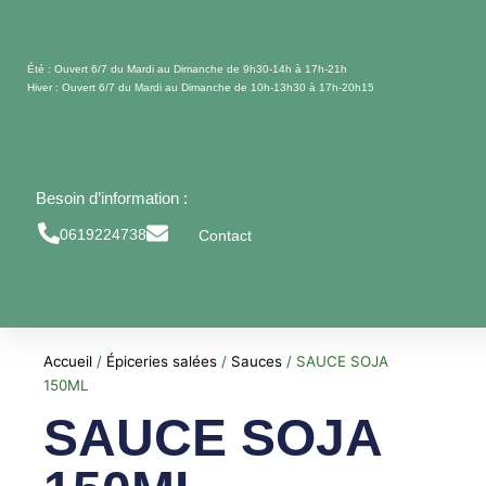
Aller
au
contenu
Été : Ouvert 6/7 du Mardi au Dimanche de 9h30-14h à 17h-21h
Hiver : Ouvert 6/7 du Mardi au Dimanche de 10h-13h30 à 17h-20h15
Besoin d’information :
0619224738
Contact
Accueil
/
Épiceries salées
/
Sauces
/ SAUCE SOJA
150ML
SAUCE SOJA