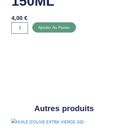
150ML
4,00
€
quantité
Ajouter Au Panier
de
SAUCE
SOJA
150ML
Autres produits