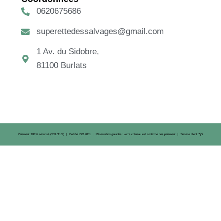
0620675686
superettedessalvages@gmail.com
1 Av. du Sidobre,
81100 Burlats
Paiement 100 % sécurisé (SSL/TLS) | Certifié ISO 9001 | Réservation garantie : votre créneau est confirmé dès paiement | Service client 7 j/7