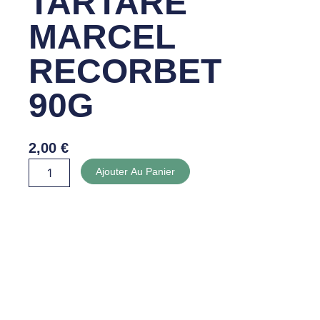
TARTARE
MARCEL
RECORBET
90G
2,00
€
quantité
Ajouter Au Panier
de
SAUCE
TARTARE
MARCEL
RECORBET
90G