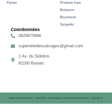
Panier
Produits frais
Boissons
Boucherie
Surgelés
Coordonnées
0620675686
superettedessalvages@gmail.com
1 Av. du Sidobre,
81100 Burlats
Paiement 100 % sécurisé (SSL/TLS) | Certifié ISO 9001 | Réservation garantie : votre créneau est confirmé dès paiement | Service client 7 j/7