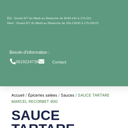
Aller
au
contenu
Été : Ouvert 6/7 du Mardi au Dimanche de 9h30-14h à 17h-21h
Hiver : Ouvert 6/7 du Mardi au Dimanche de 10h-13h30 à 17h-20h15
Besoin d’information :
0619224738
Contact
Accueil
/
Épiceries salées
/
Sauces
/ SAUCE TARTARE
MARCEL RECORBET 90G
SAUCE