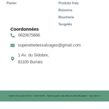
Panier
Produits frais
Boissons
Boucherie
Surgelés
Coordonnées
0620675686
superettedessalvages@gmail.com
1 Av. du Sidobre,
81100 Burlats
Paiement 100 % sécurisé (SSL/TLS) | Certifié ISO 9001 | Réservation garantie : votre créneau est confirmé dès paiement | Service client 7 j/7