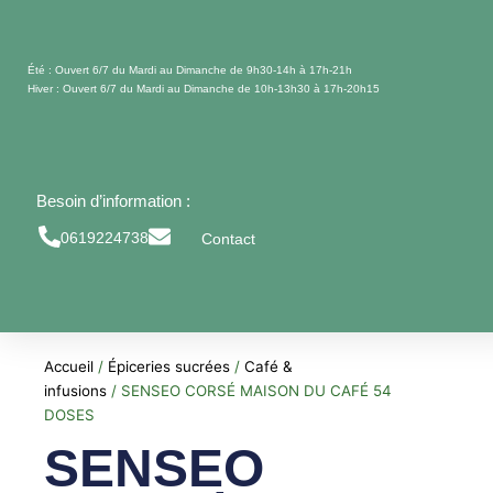
Aller
au
contenu
Été : Ouvert 6/7 du Mardi au Dimanche de 9h30-14h à 17h-21h
Hiver : Ouvert 6/7 du Mardi au Dimanche de 10h-13h30 à 17h-20h15
Besoin d’information :
0619224738
Contact
Accueil
/
Épiceries sucrées
/
Café &
infusions
/ SENSEO CORSÉ MAISON DU CAFÉ 54
DOSES
SENSEO