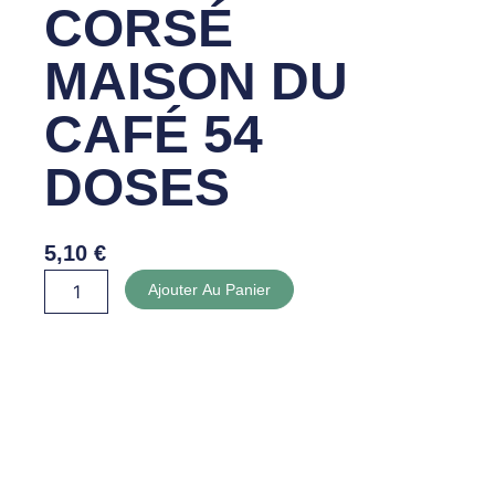
CORSÉ
MAISON DU
CAFÉ 54
DOSES
5,10
€
quantité
Ajouter Au Panier
de
SENSEO
CORSÉ
MAISON
DU
CAFÉ
54
DOSES