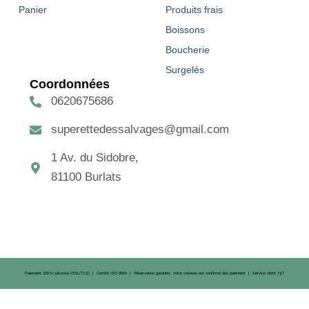
Panier
Produits frais
Boissons
Boucherie
Surgelés
Coordonnées
0620675686
superettedessalvages@gmail.com
1 Av. du Sidobre,
81100 Burlats
Paiement 100 % sécurisé (SSL/TLS) | Certifié ISO 9001 | Réservation garantie : votre créneau est confirmé dès paiement | Service client 7 j/7