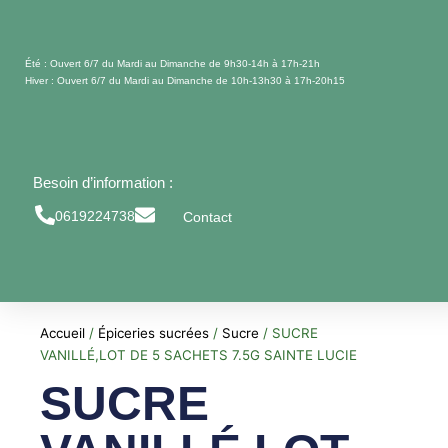
Aller
au
contenu
Été : Ouvert 6/7 du Mardi au Dimanche de 9h30-14h à 17h-21h
Hiver : Ouvert 6/7 du Mardi au Dimanche de 10h-13h30 à 17h-20h15
Besoin d’information :
0619224738
Contact
Accueil
/
Épiceries sucrées
/
Sucre
/ SUCRE
VANILLÉ,LOT DE 5 SACHETS 7.5G SAINTE LUCIE
SUCRE