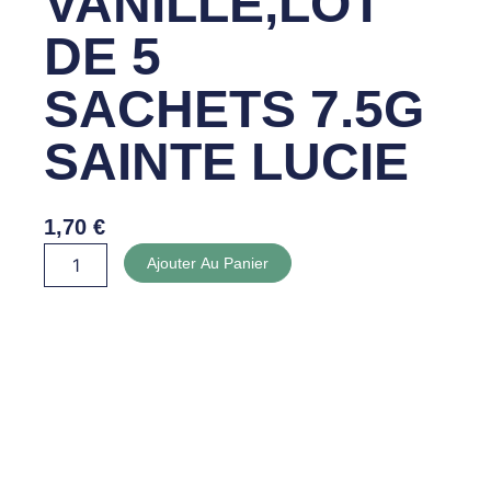
VANILLÉ,LOT
DE 5
SACHETS 7.5G
SAINTE LUCIE
1,70
€
quantité
Ajouter Au Panier
de
SUCRE
VANILLÉ,LOT
DE
5
SACHETS
7.5G
SAINTE
LUCIE