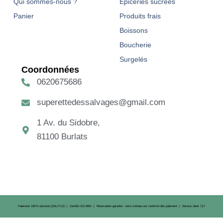
Qui sommes-nous ?
Épiceries sucrées
Panier
Produits frais
Boissons
Boucherie
Surgelés
Coordonnées
0620675686
superettedessalvages@gmail.com
1 Av. du Sidobre,
81100 Burlats
Paiement 100 % sécurisé (SSL/TLS) | Certifié ISO 9001 | Réservation garantie : votre créneau est confirmé dès paiement | Service client 7 j/7