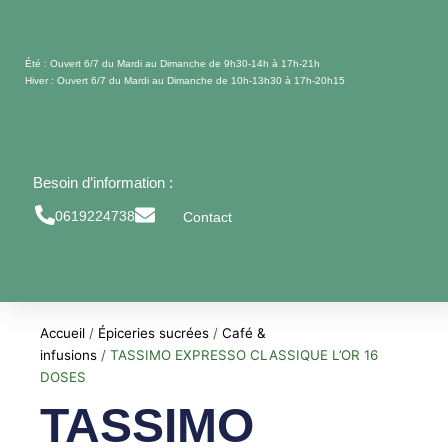
Aller
au
contenu
Été : Ouvert 6/7 du Mardi au Dimanche de 9h30-14h à 17h-21h
Hiver : Ouvert 6/7 du Mardi au Dimanche de 10h-13h30 à 17h-20h15
Besoin d’information :
0619224738
Contact
Accueil
/
Épiceries sucrées
/
Café &
infusions
/ TASSIMO EXPRESSO CLASSIQUE L’OR 16
DOSES
TASSIMO