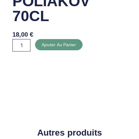
POLIAKOV
70CL
18,00
€
quantité
Ajouter Au Panier
de
VODKA
POLIAKOV
70CL
Autres produits