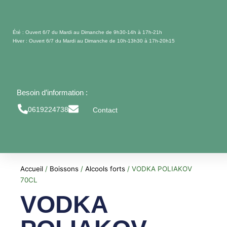
Aller
au
contenu
Été : Ouvert 6/7 du Mardi au Dimanche de 9h30-14h à 17h-21h
Hiver : Ouvert 6/7 du Mardi au Dimanche de 10h-13h30 à 17h-20h15
Besoin d’information :
0619224738
Contact
Accueil
/
Boissons
/
Alcools forts
/ VODKA POLIAKOV
70CL
VODKA