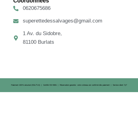
Coordonnées
0620675686
superettedessalvages@gmail.com
1 Av. du Sidobre,
81100 Burlats
Paiement 100 % sécurisé (SSL/TLS) | Certifié ISO 9001 | Réservation garantie : votre créneau est confirmé dès paiement | Service client 7 j/7