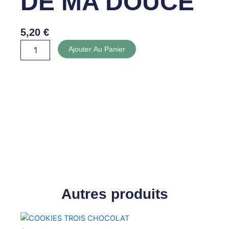
DE MA DOUCE
5,20
€
quantité
Ajouter Au Panier
de
CONFITURE
DE
MA
DOUCE
Autres produits