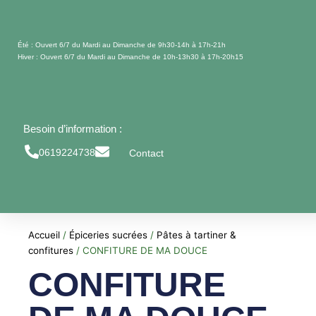
Aller
au
contenu
Été : Ouvert 6/7 du Mardi au Dimanche de 9h30-14h à 17h-21h
Hiver : Ouvert 6/7 du Mardi au Dimanche de 10h-13h30 à 17h-20h15
Besoin d’information :
0619224738
Contact
Accueil
/
Épiceries sucrées
/
Pâtes à tartiner &
confitures
/ CONFITURE DE MA DOUCE
CONFITURE