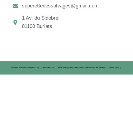
superettedessalvages@gmail.com
1 Av. du Sidobre,
81100 Burlats
Paiement 100 % sécurisé (SSL/TLS) | Certifié ISO 9001 | Réservation garantie : votre créneau est confirmé dès paiement | Service client 7 j/7