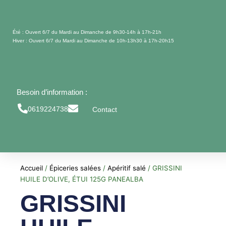
Aller
au
contenu
Été : Ouvert 6/7 du Mardi au Dimanche de 9h30-14h à 17h-21h
Hiver : Ouvert 6/7 du Mardi au Dimanche de 10h-13h30 à 17h-20h15
Besoin d’information :
0619224738
Contact
Accueil
/
Épiceries salées
/
Apéritif salé
/ GRISSINI
HUILE D’OLIVE, ÉTUI 125G PANEALBA
GRISSINI