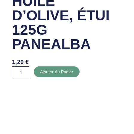
HUILE
D’OLIVE, ÉTUI
125G
PANEALBA
1,20
€
quantité
Ajouter Au Panier
de
GRISSINI
HUILE
D'OLIVE,
ÉTUI
125G
PANEALBA