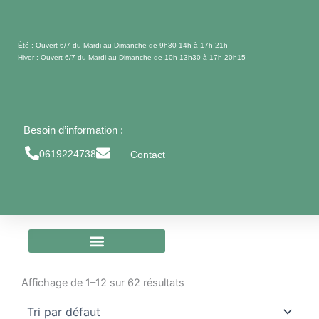
Aller
au
contenu
Été : Ouvert 6/7 du Mardi au Dimanche de 9h30-14h à 17h-21h
Hiver : Ouvert 6/7 du Mardi au Dimanche de 10h-13h30 à 17h-20h15
Besoin d’information :
0619224738
Contact
Affichage de 1–12 sur 62 résultats