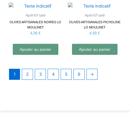
Apéritif salé
Apéritif salé
OLIVES ARTISANALES NOIRES LO
OLIVES ARTISANALES PICHOLINE
MOULINET
LO MOULINET
4,50
€
4,50
€
Ajouter au panier
Ajouter au panier
1
2
3
4
5
6
→