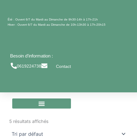
Aller
au
contenu
Été : Ouvert 6/7 du Mardi au Dimanche de 9h30-14h à 17h-21h
Hiver : Ouvert 6/7 du Mardi au Dimanche de 10h-13h30 à 17h-20h15
Besoin d’information :
0619224738
Contact
5 résultats affichés