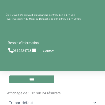
Aller
au
contenu
Été : Ouvert 6/7 du Mardi au Dimanche de 9h30-14h à 17h-21h
Hiver : Ouvert 6/7 du Mardi au Dimanche de 10h-13h30 à 17h-20h15
Besoin d’information :
0619224738
Contact
Affichage de 1–12 sur 24 résultats