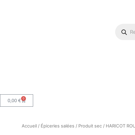
Recherch
de
produits
0
Panier
0,00
€
Accueil
/
Épiceries salées
/
Produit sec
/ HARICOT RO