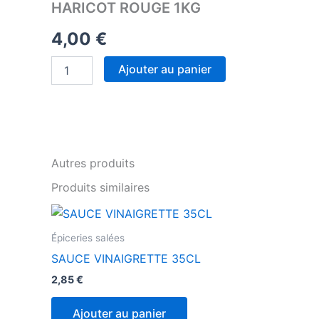
HARICOT ROUGE 1KG
4,00
€
quantité
Ajouter au panier
de
HARICOT
ROUGE
1KG
Autres produits
Produits similaires
Épiceries salées
SAUCE VINAIGRETTE 35CL
2,85
€
Ajouter au panier