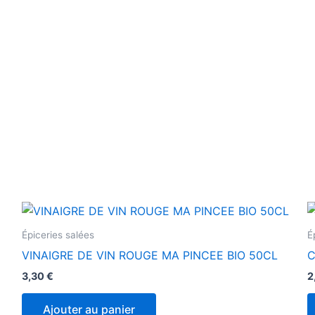
Épiceries salées
É
VINAIGRE DE VIN ROUGE MA PINCEE BIO 50CL
C
3,30
€
2
Ajouter au panier