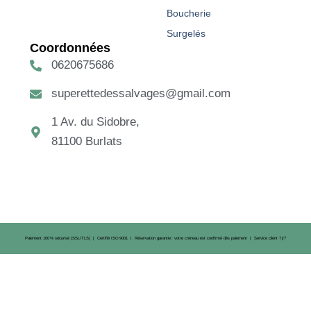
Boucherie
Surgelés
Coordonnées
0620675686
superettedessalvages@gmail.com
1 Av. du Sidobre,
81100 Burlats
Paiement 100 % sécurisé (SSL/TLS) | Certifié ISO 9001 | Réservation garantie : votre créneau est confirmé dès paiement | Service client 7 j/7