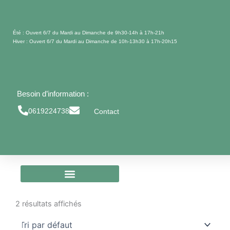
Aller
au
contenu
Été : Ouvert 6/7 du Mardi au Dimanche de 9h30-14h à 17h-21h
Hiver : Ouvert 6/7 du Mardi au Dimanche de 10h-13h30 à 17h-20h15
Besoin d’information :
0619224738
Contact
2 résultats affichés