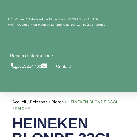
Aller
au
contenu
Été : Ouvert 6/7 du Mardi au Dimanche de 9h30-14h à 17h-21h
Hiver : Ouvert 6/7 du Mardi au Dimanche de 10h-13h30 à 17h-20h15
Besoin d’information :
0619224738
Contact
Accueil
/
Boissons
/
Bières
/ HEINEKEN BLONDE 33CL
FRAICHE
HEINEKEN