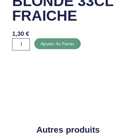
BLONDE 33CL
FRAICHE
1,30
€
quantité
Ajouter Au Panier
de
HEINEKEN
BLONDE
33CL
FRAICHE
Autres produits