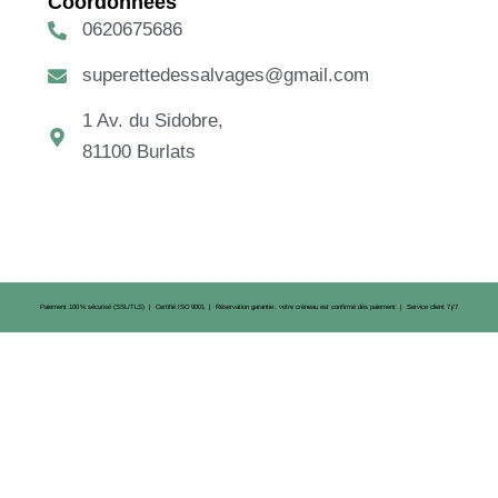
Coordonnées
0620675686
superettedessalvages@gmail.com
1 Av. du Sidobre,
81100 Burlats
Paiement 100 % sécurisé (SSL/TLS) | Certifié ISO 9001 | Réservation garantie : votre créneau est confirmé dès paiement | Service client 7 j/7