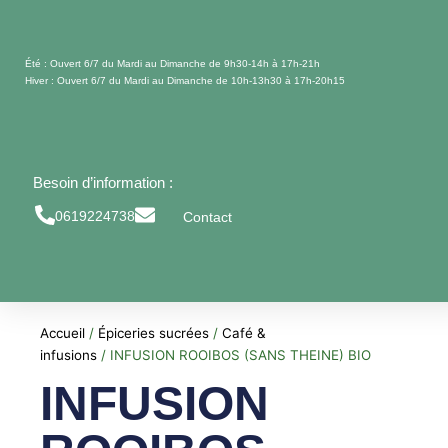
Aller
au
contenu
Été : Ouvert 6/7 du Mardi au Dimanche de 9h30-14h à 17h-21h
Hiver : Ouvert 6/7 du Mardi au Dimanche de 10h-13h30 à 17h-20h15
Besoin d’information :
0619224738
Contact
Accueil
/
Épiceries sucrées
/
Café &
infusions
/ INFUSION ROOIBOS (SANS THEINE) BIO
INFUSION