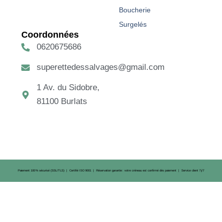
Boucherie
Surgelés
Coordonnées
0620675686
superettedessalvages@gmail.com
1 Av. du Sidobre,
81100 Burlats
Paiement 100 % sécurisé (SSL/TLS) | Certifié ISO 9001 | Réservation garantie : votre créneau est confirmé dès paiement | Service client 7 j/7