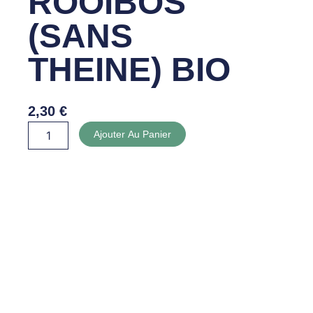
ROOIBOS
(SANS
THEINE) BIO
2,30
€
quantité
Ajouter Au Panier
de
INFUSION
ROOIBOS
(SANS
THEINE)
BIO