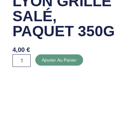
LYON GRILLÉ
SALÉ,
PAQUET 350G
4,00
€
quantité
Ajouter Au Panier
de
MÉLANGE
LYON
GRILLÉ
SALÉ,
PAQUET
350G