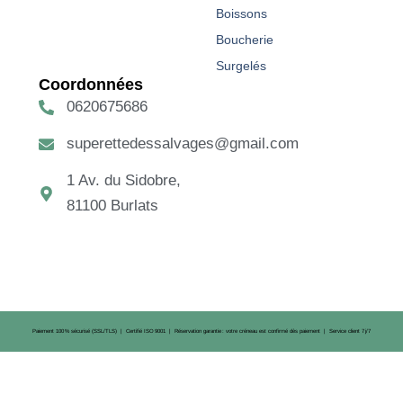
Boissons
Boucherie
Surgelés
Coordonnées
0620675686
superettedessalvages@gmail.com
1 Av. du Sidobre,
81100 Burlats
Paiement 100 % sécurisé (SSL/TLS) | Certifié ISO 9001 | Réservation garantie : votre créneau est confirmé dès paiement | Service client 7 j/7