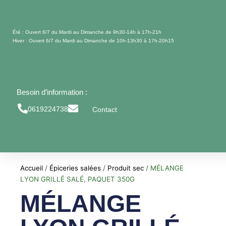
Aller
au
contenu
Été : Ouvert 6/7 du Mardi au Dimanche de 9h30-14h à 17h-21h
Hiver : Ouvert 6/7 du Mardi au Dimanche de 10h-13h30 à 17h-20h15
Besoin d’information :
0619224738
Contact
Accueil
/
Épiceries salées
/
Produit sec
/ MÉLANGE
LYON GRILLÉ SALÉ, PAQUET 350G
MÉLANGE