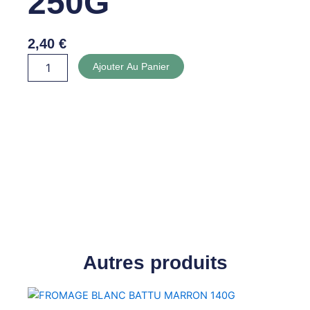
250G
2,40
€
quantité
Ajouter Au Panier
de
RICOTTA
12%
250G
Autres produits