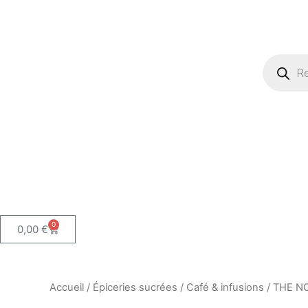
Recherch
de
produits
0
Panier
0,00
€
Accueil
/
Épiceries sucrées
/
Café & infusions
/ THE N