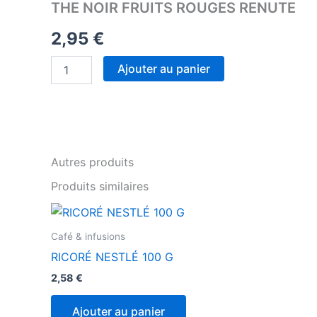
THE NOIR FRUITS ROUGES RENUTE
2,95
€
quantité
Ajouter au panier
de
THE
NOIR
FRUITS
ROUGES
RENUTE
Autres produits
Produits similaires
Café & infusions
RICORÉ NESTLÉ 100 G
2,58
€
Ajouter au panier